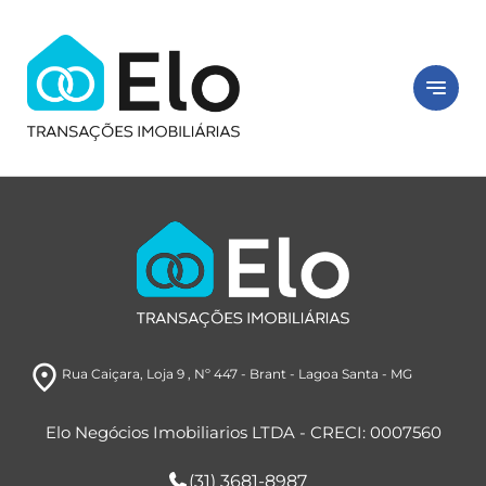
notes
room
Rua Caiçara
, Loja 9 , Nº 447
- Brant
- Lagoa Santa
- MG
Elo Negócios Imobiliarios LTDA - CRECI: 0007560
(31) 3681-8987